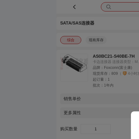
SATA/SAS连接器
综合
现有库存
AS0BC21-S40BE-7H
卡边连接器 连接器类型：M.2 间
品牌：
Foxconn(富士康)
现货库存：
809
（
4小时
起订量：
1
批次：
1年内
销售单价
更多属性
购买数量