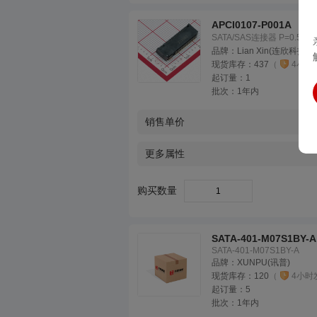
APCI0107-P001A
SATA/SAS连接器 P=0.5mm
品牌：
Lian Xin(连欣科技)
现货库存：
437
（
4小时
起订量：
1
批次：
1年内
销售单价
更多属性
购买数量
SATA-401-M07S1BY-A
SATA-401-M07S1BY-A
品牌：
XUNPU(讯普)
现货库存：
120
（
4小时
起订量：
5
批次：
1年内