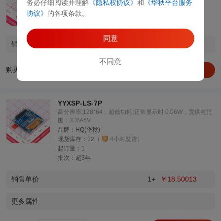
务必仔细阅读并理解
《隐私权协议》
和
《华秋平台服务
现货库存：
40
（
4小时发货）
协议》
的各项条款。
起订量：
1
批次：
1年内
同意
销售单价
1+
￥24.89592
不同意
购买数量
加入购物车
YYXSP-LS-7P
高分辨率;128*64，超低功耗∶正常显示时 0.06W，宽供电范
围：3.3V-5V
品牌：
HQ(华秋)
现货库存：
12
（
4小时发货）
起订量：
1
批次：
超3年
销售单价
1+
￥18.50013
更多属性